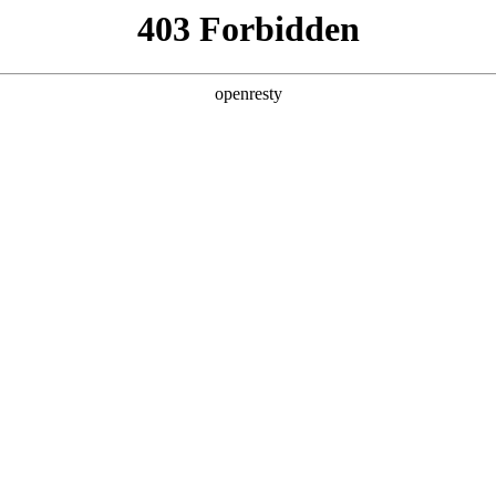
产品及服务
行业解决方案
合作伙伴
投资者关系
行业客户案例
交通银行数据仓库算力底座