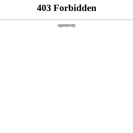
产品及服务
行业解决方案
合作伙伴
投资者关系
站的用户或浏览者，J9国际数码集团股份有限公司和/或其关联公司（以
授予。如果您不同意下列任何条款、请停止使用本网址。对于违反这些规则