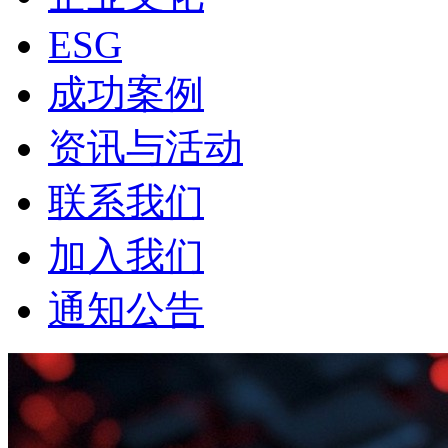
ESG
成功案例
资讯与活动
联系我们
加入我们
通知公告