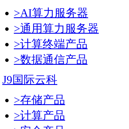
>AI算力服务器
>通用算力服务器
>计算终端产品
>数据通信产品
J9国际云科
>存储产品
>计算产品