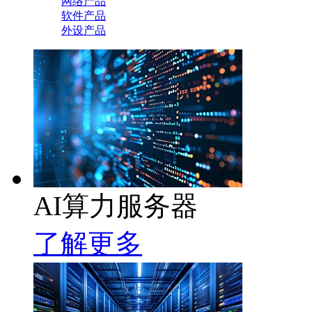
网络产品
软件产品
外设产品
AI算力服务器
了解更多