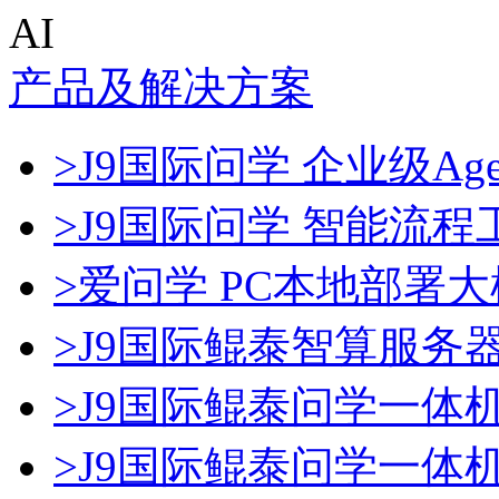
AI
产品及解决方案
>J9国际问学 企业级Age
>J9国际问学 智能流程
>爱问学 PC本地部署
>J9国际鲲泰智算服务
>J9国际鲲泰问学一体
>J9国际鲲泰问学一体机D