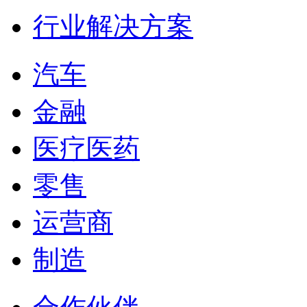
行业解决方案
汽车
金融
医疗医药
零售
运营商
制造