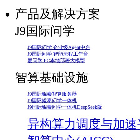
产品及解决方案
J9国际问学
J9国际问学 企业级Agent中台
J9国际问学 智能流程工作台
爱问学 PC本地部署大模型
智算基础设施
J9国际鲲泰智算服务器
J9国际鲲泰问学一体机
J9国际鲲泰问学一体机DeepSeek版
异构算力调度与加速