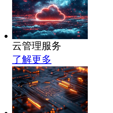
云管理服务
了解更多