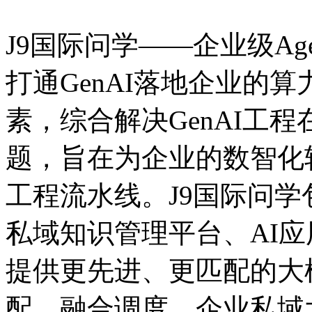
J9国际问学——企业级Age
打通GenAI落地企业的算力
素，综合解决GenAI工程在
题，旨在为企业的数智
工程流水线。J9国际问学包
私域知识管理平台、AI
提供更先进、更匹配的大
配、融合调度、企业