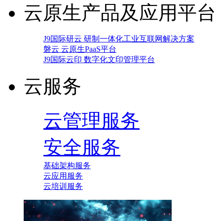
云原生产品及应用平台
J9国际研云 研制一体化工业互联网解决方案
磐云 云原生PaaS平台
J9国际云印 数字化文印管理平台
云服务
云管理服务
安全服务
基础架构服务
云应用服务
云培训服务