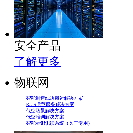
安全产品
了解更多
物联网
智能制造线边搬运解决方案
RaaS运营服务解决方案
低空场景解决方案
低空培训解决方案
智能标识识读系统（叉车专用）