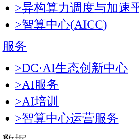
>异构算力调度与加速
>智算中心(AICC)
服务
>DC·AI生态创新中心
>AI服务
>AI培训
>智算中心运营服务